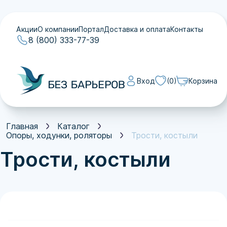
Акции
О компании
Портал
Доставка и оплата
Контакты
8 (800) 333-77-39
Вход
(0)
Корзина
Акции
О компании
Портал
Главная
Каталог
Доставка и оплата
Опоры, ходунки, роляторы
Трости, костыли
Контакты
Трости, костыли