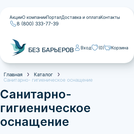
Акции
О компании
Портал
Доставка и оплата
Контакты
8 (800) 333-77-39
Вход
(0)
Корзина
Акции
О компании
Портал
Главная
Каталог
Доставка и оплата
Санитарно- гигиеническое оснащение
Контакты
Санитарно-
гигиеническое
оснащение