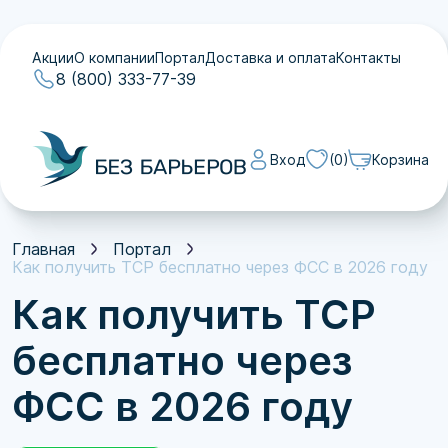
Акции
О компании
Портал
Доставка и оплата
Контакты
8 (800) 333-77-39
Вход
(0)
Корзина
Акции
О компании
Портал
Главная
Портал
Доставка и оплата
Как получить ТСР бесплатно через ФСС в 2026 году
Контакты
Как получить ТСР
бесплатно через
ФСС в 2026 году