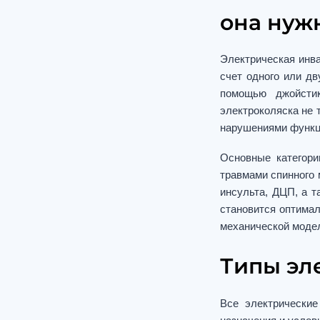
она нуж
Электрическая инв
счет одного или дв
помощью джойстик
электроколяска не
нарушениями функци
Основные категори
травмами спинного
инсульта, ДЦП, а 
становится оптима
механической моде
Типы эл
Все электрические