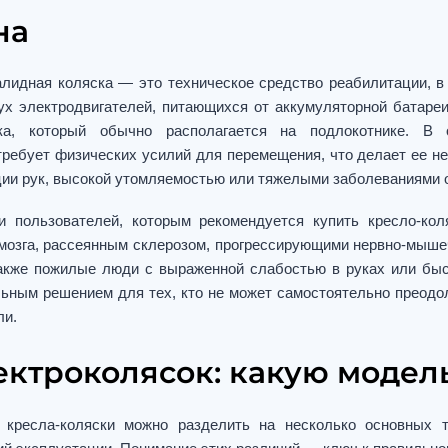
на
алидная коляска — это техническое средство реабилитации, в
ух электродвигателей, питающихся от аккумуляторной батаре
а, который обычно располагается на подлокотнике. В 
 требует физических усилий для перемещения, что делает ее 
и рук, высокой утомляемостью или тяжелыми заболеваниями о
и пользователей, которым рекомендуется купить кресло-кол
 мозга, рассеянным склерозом, прогрессирующими нервно-мыш
также пожилые люди с выраженной слабостью в руках или бы
льным решением для тех, кто не может самостоятельно преодо
ли.
ектроколясок: какую модел
 кресла-коляски можно разделить на несколько основных т