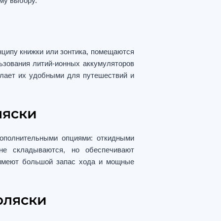
му выбору.
нципу книжки или зонтика, помещаются
льзования литий-ионных аккумуляторов
делает их удобными для путешествий и
ляски
ополнительными опциями: откидными
 не складываются, но обеспечивают
имеют большой запас хода и мощные
оляски