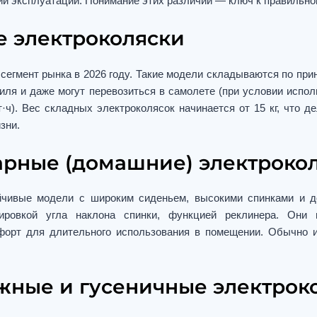
ий эксплуатации. Понимание этих различий — ключ к правильно
 электроколяски
егмент рынка в 2026 году. Такие модели складываются по при
иля и даже могут перевозиться в самолете (при условии испо
·ч). Вес складных электроколясок начинается от 15 кг, что 
зни.
рные (домашние) электроко
йчивые модели с широким сиденьем, высокими спинками и д
лировкой угла наклона спинки, функцией реклинера. Они
форт для длительного использования в помещении. Обычно 
ные и гусеничные электрок