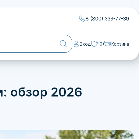
8 (800) 333-77-39
Вход
(0)
Корзина
нных
асы и
: обзор 2026
ей