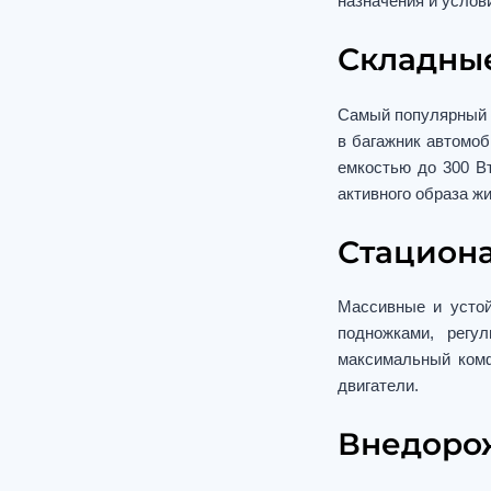
назначения и услов
Складные
Самый популярный с
в багажник автомоб
емкостью до 300 Вт
активного образа жи
Стациона
Массивные и усто
подножками, регу
максимальный ком
двигатели.
Внедорож